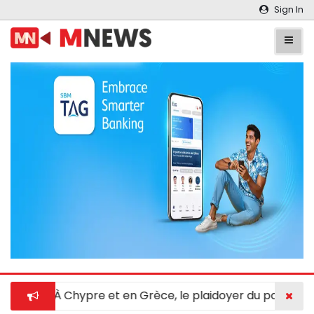
Sign In
t 12
|
À Chypre et en Grèce, le plaidoyer du pape Franç