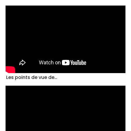
ar son…
s…
 étudiants des…
Les points de vue de…