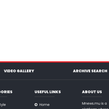
VIDEO GALLERY
ARCHIVE SEARCH
ORIES
USEFUL LINKS
ABOUT US
Mnews.mu is a
tyle
Home