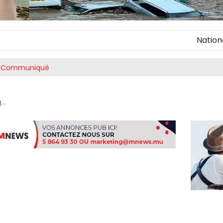
National Innov
Communiqué
..