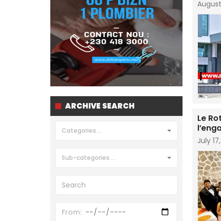
August
ARCHIVE SEARCH
Le Rot
l’eng
Categories....
July 17
Sub-categories....