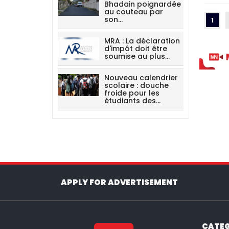
Bhadain poignardée
au couteau par
son…
(CU
1
MRA : La déclaration
d'impôt doit être
soumise au plus…
Nouveau calendrier
scolaire : douche
froide pour les
étudiants des…
APPLY FOR ADVERTISEMENT
CATEG