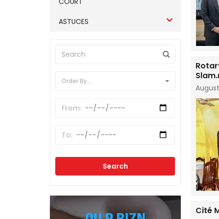
COURT
ASTUCES
Rotar
Slam
Order By....
August
Cité 