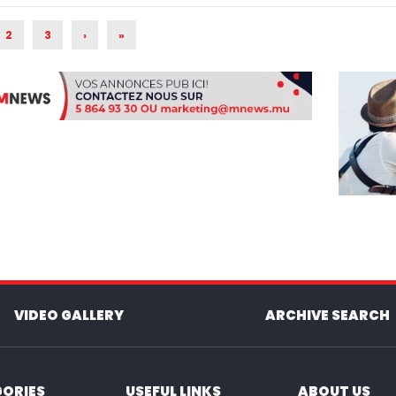
RRENT)
2
3
›
»
VIDEO GALLERY
ARCHIVE SEARCH
ORIES
USEFUL LINKS
ABOUT US