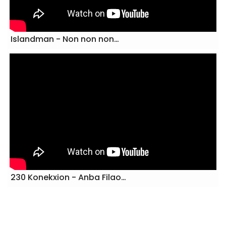
ar son…
Islandman - Non non non…
s…
 étudiants des…
230 Konekxion - Anba Filao…