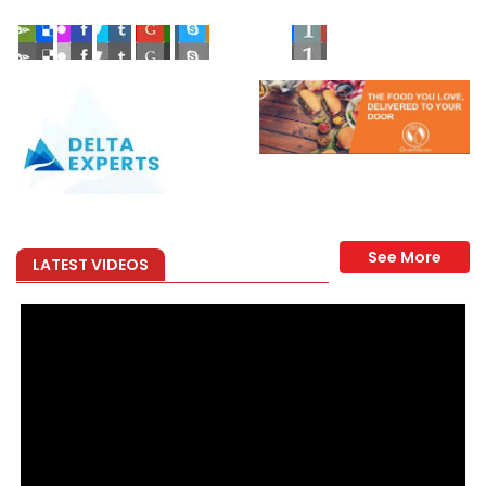
LATEST VIDEOS
effet immédiat.
éalisées avec…